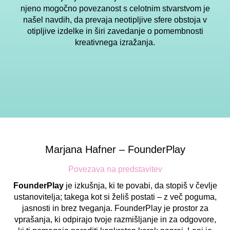
njeno mogočno povezanost s celotnim stvarstvom je
našel navdih, da prevaja neotipljive sfere obstoja v
otipljive izdelke in širi zavedanje o pomembnosti
kreativnega izražanja.
Marjana Hafner – FounderPlay
Povezava na predstavitev
FounderPlay
je izkušnja, ki te povabi, da stopiš v čevlje
ustanovitelja; takega kot si želiš postati – z več poguma,
jasnosti in brez tveganja. FounderPlay je prostor za
vprašanja, ki odpirajo tvoje razmišljanje in za odgovore,