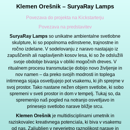
Klemen Orešnik – SuryaRay Lamps
Povezava do projekta na Kickstarterju
Povezava na predstavitev
SuryaRay Lamps
so unikatne ambientalne svetlobne
skulpture, ki so popolnoma edinstvene, trajnostne in
ročno izdelane. V sodelovanju z naravo nastajajo iz
zapuščenih ali naplavljenih kosov lesa, ki so že odslužili
svoje obdobje bivanja v obliki mogočnih dreves. V
ritualnem procesu transmutacije dobijo novo življenje in
nov namen – da preko svojih modrosti in toplega
intimnega sijaja osvetljujejo pot vsakemu, ki jih sprejme v
svoj prostor. Tako nastane nežen objem svetlobe, ki sobo
spremeni v sveti prostor in dom v tempelj. Tukaj so, da
spremenijo naš pogled na notranjo osvetljavo in
prinesejo svetlobo narave bližje srcu.
Klemen Orešnik
je multidisciplinarni umetnik in
raziskovalec kreativnega potenciala, ki biva v vsakemu
od nas. Zaljubljen v neverjetno raznolikost narave in