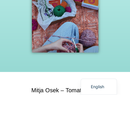
Slovenian
English
Mitja Osek – Tomato Hero
Povezava na predstavitev
Tomato Hero
je odgovor na hiter tempo življenja in željo
zaposlenih po vrnitvi k naravi skozi vrtičkanje. Gre za
inovativno, modularno stojalo, ki nudi stabilno podporo
rastlinam, kot so paradižniki, kumare in paprike, skozi