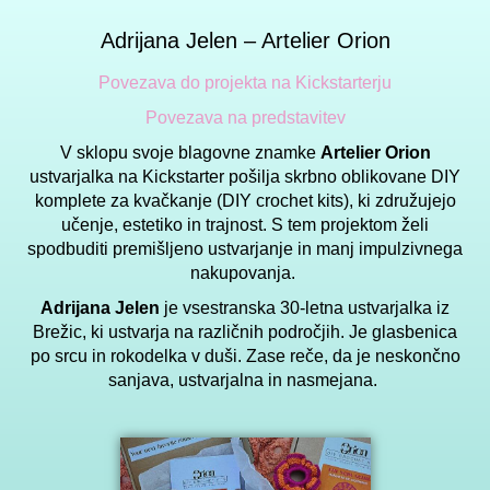
Adrijana Jelen – Artelier Orion
Povezava do projekta na Kickstarterju
Povezava na predstavitev
V sklopu svoje blagovne znamke
Artelier Orion
ustvarjalka na Kickstarter pošilja skrbno oblikovane DIY
komplete za kvačkanje (DIY crochet kits), ki združujejo
učenje, estetiko in trajnost. S tem projektom želi
spodbuditi premišljeno ustvarjanje in manj impulzivnega
nakupovanja.
Adrijana Jelen
je vsestranska 30-letna ustvarjalka iz
Brežic, ki ustvarja na različnih področjih. Je glasbenica
po srcu in rokodelka v duši. Zase reče, da je neskončno
sanjava, ustvarjalna in nasmejana.