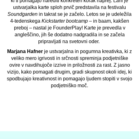
ki ti pomagajo narediti konkreten korak naprej. Lani je
ustvarjalka karte sploh prvič predstavila na festivalu
Soundgarden
in takrat se je začelo. Letos se je udeležila
4-tedenskega
Kickstarter bootcamp
– in baam, kakšen
preboj – nastal je FounderPlay! Karte je prevedla v
angleščino, jih še dodatno nadgradila in se začela
pripravljati na svetovni oder.
Marjana Hafner
je ustvarjalna in pogumna kreativka, ki z
veliko mero igrivosti in srčnosti spreminja podjetniške
ovire v navdihujoče izzive in priložnosti za rast. Z jasno
vizijo, kako pomagati drugim, gradi skupnost okoli idej, ki
spodbujajo kreativnost in pomagajo ljudem stopiti v svojo
podjetniško moč.