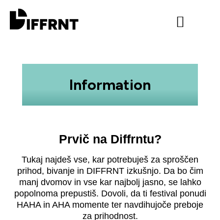
Program 2026
Urnik 2026
Work with us
About movement
Information
Prvič na Diffrntu?
Tukaj najdeš vse, kar potrebuješ za sproščen
prihod, bivanje in DIFFRNT izkušnjo. Da bo čim
manj dvomov in vse kar najbolj jasno, se lahko
popolnoma prepustiš. Dovoli, da ti festival ponudi
HAHA in AHA momente ter navdihujoče preboje
za prihodnost.