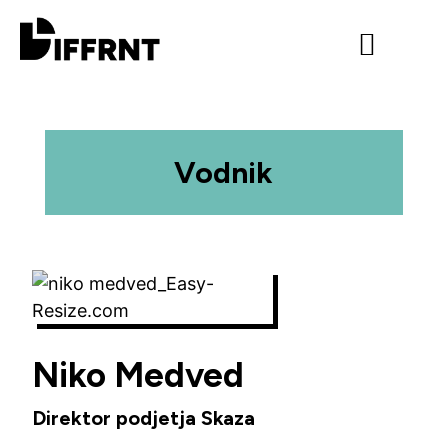
Program 2026
Urnik 2026
Work with us
About movement
Vodnik
Niko Medved
Direktor podjetja Skaza