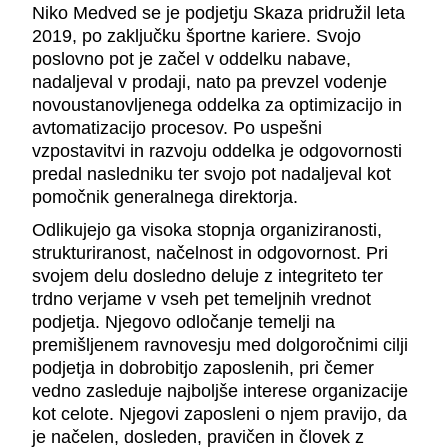
Niko Medved se je podjetju Skaza pridružil leta
2019, po zaključku športne kariere. Svojo
poslovno pot je začel v oddelku nabave,
nadaljeval v prodaji, nato pa prevzel vodenje
novoustanovljenega oddelka za optimizacijo in
avtomatizacijo procesov. Po uspešni
vzpostavitvi in razvoju oddelka je odgovornosti
predal nasledniku ter svojo pot nadaljeval kot
pomočnik generalnega direktorja.
Odlikujejo ga visoka stopnja organiziranosti,
strukturiranost, načelnost in odgovornost. Pri
svojem delu dosledno deluje z integriteto ter
trdno verjame v vseh pet temeljnih vrednot
podjetja. Njegovo odločanje temelji na
premišljenem ravnovesju med dolgoročnimi cilji
podjetja in dobrobitjo zaposlenih, pri čemer
vedno zasleduje najboljše interese organizacije
kot celote. Njegovi zaposleni o njem pravijo, da
je načelen, dosleden, pravičen in človek z