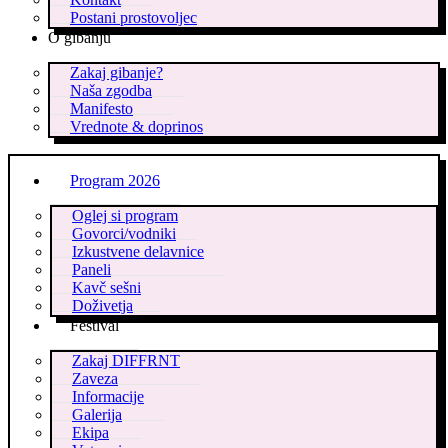
Postani prostovoljec
O gibanju
Zakaj gibanje?
Naša zgodba
Manifesto
Vrednote & doprinos
Program 2026
Oglej si program
Govorci/vodniki
Izkustvene delavnice
Paneli
Kavč sešni
Doživetja
Festival
Zakaj DIFFRNT
Zaveza
Informacije
Galerija
Ekipa