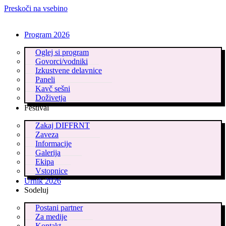
Preskoči na vsebino
Program 2026
Oglej si program
Govorci/vodniki
Izkustvene delavnice
Paneli
Kavč sešni
Doživetja
Festival
Zakaj DIFFRNT
Zaveza
Informacije
Galerija
Ekipa
Vstopnice
Urnik 2026
Sodeluj
Postani partner
Za medije
Kontakt