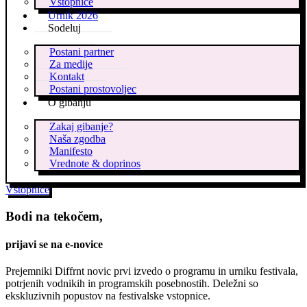
Vstopnice
Urnik 2026
Sodeluj
Postani partner
Za medije
Kontakt
Postani prostovoljec
O gibanju
Zakaj gibanje?
Naša zgodba
Manifesto
Vrednote & doprinos
Vstopnice
Bodi na tekočem,
prijavi se na e-novice
Prejemniki Diffrnt novic prvi izvedo o programu in urniku festivala,
potrjenih vodnikih in programskih posebnostih. Deležni so
ekskluzivnih popustov na festivalske vstopnice.