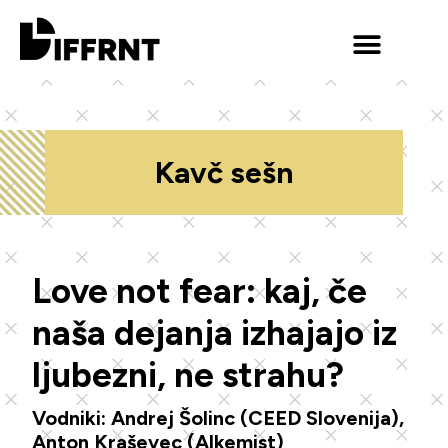
Kavč sešn
Love not fear: kaj, če
naša dejanja izhajajo iz
ljubezni, ne strahu?
Vodniki: Andrej Šolinc (CEED Slovenija),
Anton Kraševec (Alkemist)