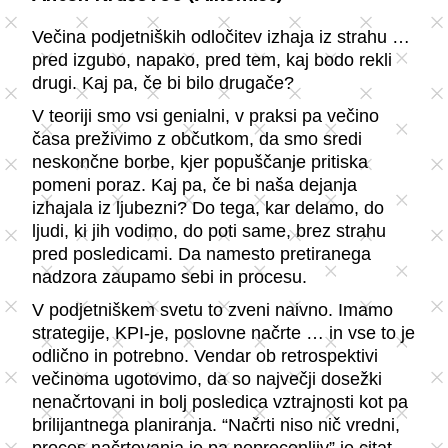
Večina podjetniških odločitev izhaja iz strahu …
pred izgubo, napako, pred tem, kaj bodo rekli
drugi. Kaj pa, če bi bilo drugače?
V teoriji smo vsi genialni, v praksi pa večino
časa preživimo z občutkom, da smo sredi
neskončne borbe, kjer popuščanje pritiska
pomeni poraz. Kaj pa, če bi naša dejanja
izhajala iz ljubezni? Do tega, kar delamo, do
ljudi, ki jih vodimo, do poti same, brez strahu
pred posledicami. Da namesto pretiranega
nadzora zaupamo sebi in procesu.
V podjetniškem svetu to zveni naivno. Imamo
strategije, KPI-je, poslovne načrte … in vse to je
odlično in potrebno. Vendar ob retrospektivi
večinoma ugotovimo, da so največji dosežki
nenačrtovani in bolj posledica vztrajnosti kot pa
brilijantnega planiranja. “Načrti niso nič vredni,
proces načrtovanja je pa neprecenljiv” je citat