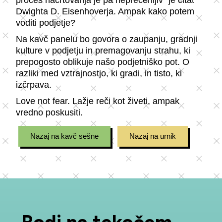
Dwighta D. Eisenhoverja. Ampak kako potem
voditi podjetje?
Na kavč panelu bo govora o zaupanju, gradnji
kulture v podjetju in premagovanju strahu, ki
prepogosto oblikuje našo podjetniško pot. O
razliki med vztrajnostjo, ki gradi, in tisto, ki
izčrpava.
Love not fear. Lažje reči kot živeti, ampak
vredno poskusiti.
Nazaj na kavč sešne
Nazaj na urnik