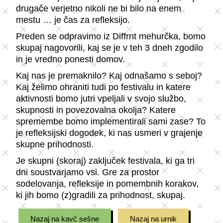
drugače verjetno nikoli ne bi bilo na enem
mestu … je čas za refleksijo.
Preden se odpravimo iz Diffrnt mehurčka, bomo
skupaj nagovorili, kaj se je v teh 3 dneh zgodilo
in je vredno ponesti domov.
Kaj nas je premaknilo? Kaj odnašamo s seboj?
Kaj želimo ohraniti tudi po festivalu in katere
aktivnosti bomo jutri vpeljali v svojo službo,
skupnosti in povezovalna okolja? Katere
spremembe bomo implementirali sami zase? To
je refleksijski dogodek, ki nas usmeri v grajenje
skupne prihodnosti.
Je skupni (skoraj) zaključek festivala, ki ga tri
dni soustvarjamo vsi. Gre za prostor
sodelovanja, refleksije in pomembnih korakov,
ki jih bomo (z)gradili za prihodnost, skupaj.
Nazaj na kavč sešne
Nazaj na urnik