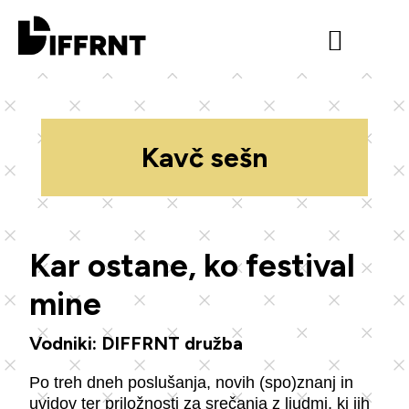
Kavč sešn
Kar ostane, ko festival
mine
Vodniki: DIFFRNT družba
Po treh dneh poslušanja, novih (spo)znanj in
uvidov ter priložnosti za srečanja z ljudmi, ki jih