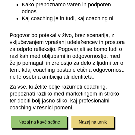
Kako prepoznamo varen in podporen
odnos
Kaj coaching je in tudi, kaj coaching ni
Pogovor bo potekal v živo, brez scenarija, z
vključevanjem vprašanj udeležencev in prostora
za odprto refleksijo. Pogovarjali se bomo tudi o
razlikah med obljubami in odgovornostjo, med
željo pomagati in zrelostjo za delo z ljudmi ter o
tem, kdaj coaching postane etična odgovornost,
ne le osebna ambicija ali identiteta.
Za vse, ki želite bolje razumeti coaching,
prepoznati razliko med marketingom in stroko
ter dobiti bolj jasno sliko, kaj profesionalni
coaching v resnici pomeni.
Nazaj na kavč sešne
Nazaj na urnik