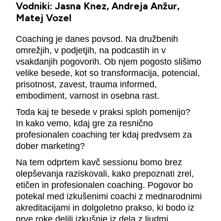
Vodniki: Jasna Knez, Andreja Anžur,
Matej Vozel
Coaching je danes povsod. Na družbenih
omrežjih, v podjetjih, na podcastih in v
vsakdanjih pogovorih. Ob njem pogosto slišimo
velike besede, kot so transformacija, potencial,
prisotnost, zavest, trauma informed,
embodiment, varnost in osebna rast.
Toda kaj te besede v praksi sploh pomenijo?
In kako vemo, kdaj gre za resnično
profesionalen coaching ter kdaj predvsem za
dober marketing?
Na tem odprtem kavč sessionu bomo brez
olepševanja raziskovali, kako prepoznati zrel,
etičen in profesionalen coaching. Pogovor bo
potekal med izkušenimi coachi z mednarodnimi
akreditacijami in dolgoletno prakso, ki bodo iz
prve roke delili izkušnje iz dela z ljudmi,