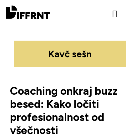
Program 2026
Urnik 2026
Kavč sešn
Coaching onkraj buzz
besed: Kako ločiti
profesionalnost od
všečnosti