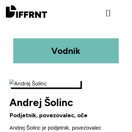
Program 2026
Urnik 2026
Vodnik
Andrej Šolinc
Podjetnik, povezovalec, oče
Andrej Šolinc je podjetnik, povezovalec