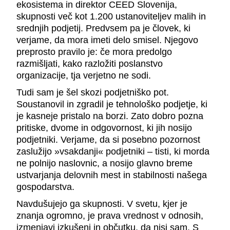
ekosistema in direktor CEED Slovenija,
skupnosti več kot 1.200 ustanoviteljev malih in
srednjih podjetij. Predvsem pa je človek, ki
verjame, da mora imeti delo smisel. Njegovo
preprosto pravilo je: če mora predolgo
razmišljati, kako razložiti poslanstvo
organizacije, tja verjetno ne sodi.
Tudi sam je šel skozi podjetniško pot.
Soustanovil in zgradil je tehnološko podjetje, ki
je kasneje pristalo na borzi. Zato dobro pozna
pritiske, dvome in odgovornost, ki jih nosijo
podjetniki. Verjame, da si posebno pozornost
zaslužijo »vsakdanji« podjetniki – tisti, ki morda
ne polnijo naslovnic, a nosijo glavno breme
ustvarjanja delovnih mest in stabilnosti našega
gospodarstva.
Navdušujejo ga skupnosti. V svetu, kjer je
znanja ogromno, je prava vrednost v odnosih,
izmenjavi izkušenj in občutku, da nisi sam. S