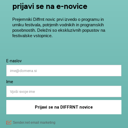
prijavi se na e-novice
Prejemniki Diffrnt novic prvi izvedo o programu in
urniku festivala, potrjenih vodnikih in programskih
posebnostih. Deležni so ekskluzivnih popustov na
festivalske vstopnice.