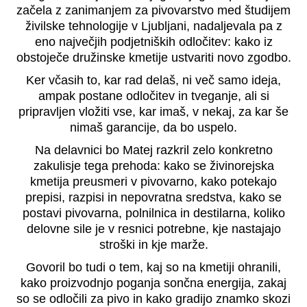
začela z zanimanjem za pivovarstvo med študijem
živilske tehnologije v Ljubljani, nadaljevala pa z
eno največjih podjetniških odločitev: kako iz
obstoječe družinske kmetije ustvariti novo zgodbo.
Ker včasih to, kar rad delaš, ni več samo ideja,
ampak postane odločitev in tveganje, ali si
pripravljen vložiti vse, kar imaš, v nekaj, za kar še
nimaš garancije, da bo uspelo.
Na delavnici bo Matej razkril zelo konkretno
zakulisje tega prehoda: kako se živinorejska
kmetija preusmeri v pivovarno, kako potekajo
prepisi, razpisi in nepovratna sredstva, kako se
postavi pivovarna, polnilnica in destilarna, koliko
delovne sile je v resnici potrebne, kje nastajajo
stroški in kje marže.
Govoril bo tudi o tem, kaj so na kmetiji ohranili,
kako proizvodnjo poganja sončna energija, zakaj
so se odločili za pivo in kako gradijo znamko skozi