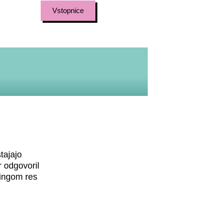
Vstopnice
tajajo
r odgovoril
dingom res