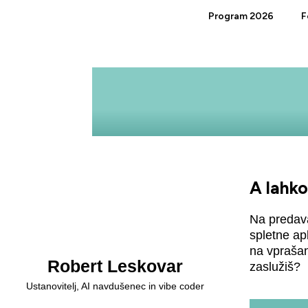
Program 2026
F
A lahko
Na predava
spletne apl
na vprašanj
Robert Leskovar
zaslužiš?
Ustanovitelj, AI navdušenec in vibe coder