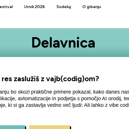
estival
Urnik 2026
Sodeluj
O gibanju
Delavnica
 res zaslužiš z vajb(codig)om?
nju bo skozi praktične primere pokazal, kako danes nas
ikacije, avtomatizacije in podjetja s pomočjo AI orodij, te
e, ki si ga zastavlja vedno več ljudi: Ali lahko z vibe co