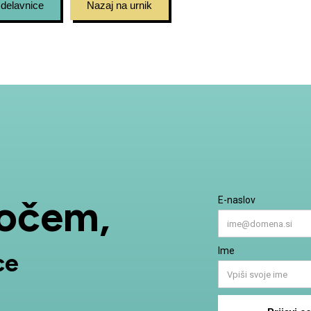
 delavnice
Nazaj na urnik
kočem,
ce